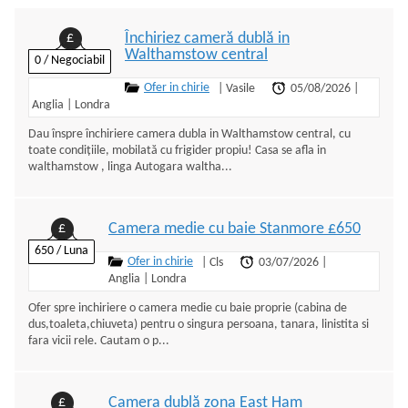
Închiriez cameră dublă in
£
Walthamstow central
0 / Negociabil
Ofer in chirie
|
Vasile
05/08/2026
|
Anglia
|
Londra
Dau înspre închiriere camera dubla in Walthamstow central, cu
toate condițiile, mobilată cu frigider propiu! Casa se afla in
walthamstow , linga Autogara waltha...
Camera medie cu baie Stanmore £650
£
650 / Luna
Ofer in chirie
|
Cls
03/07/2026
|
Anglia
|
Londra
Ofer spre inchiriere o camera medie cu baie proprie (cabina de
dus,toaleta,chiuveta) pentru o singura persoana, tanara, linistita si
fara vicii rele. Cautam o p...
Camera dublă zona East Ham
£