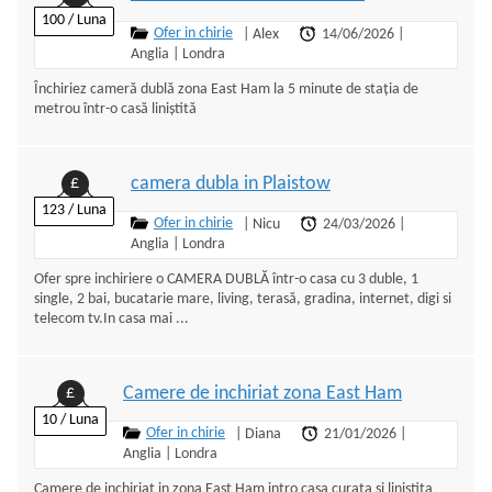
100 / Luna
Ofer in chirie
|
Alex
14/06/2026
|
Anglia
|
Londra
Închiriez cameră dublă zona East Ham la 5 minute de stația de
metrou într-o casă liniștită
camera dubla in Plaistow
£
123 / Luna
Ofer in chirie
|
Nicu
24/03/2026
|
Anglia
|
Londra
Ofer spre inchiriere o CAMERA DUBLĂ într-o casa cu 3 duble, 1
single, 2 bai, bucatarie mare, living, terasă, gradina, internet, digi si
telecom tv.In casa mai ...
Camere de inchiriat zona East Ham
£
10 / Luna
Ofer in chirie
|
Diana
21/01/2026
|
Anglia
|
Londra
Camere de inchiriat in zona East Ham intro casa curata si linistita