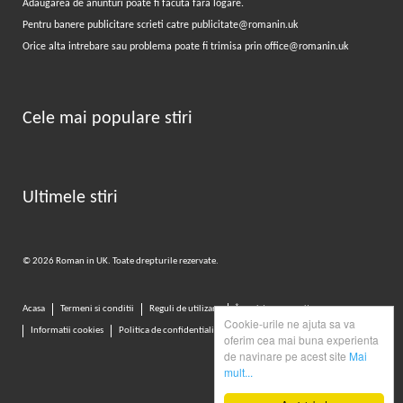
Adaugarea de anunturi poate fi facuta fara logare.
Pentru banere publicitare scrieti catre
publicitate@romanin.uk
Orice alta intrebare sau problema poate fi trimisa prin
office@romanin.uk
Cele mai populare stiri
Ultimele stiri
© 2026 Roman in UK. Toate drepturile rezervate.
Acasa
Termeni si conditii
Reguli de utilizare
Înregistrarea pe site
Cookie-urile ne ajuta sa va
Informatii cookies
Politica de confidentialitate
oferim cea mai buna experienta
de navinare pe acest site
Mai
mult...