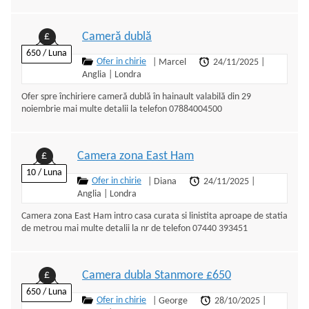
Cameră dublă
£
650 / Luna
Ofer in chirie
|
Marcel
24/11/2025
|
Anglia
|
Londra
Ofer spre închiriere cameră dublă în hainault valabilă din 29
noiembrie mai multe detalii la telefon 07884004500
Camera zona East Ham
£
10 / Luna
Ofer in chirie
|
Diana
24/11/2025
|
Anglia
|
Londra
Camera zona East Ham intro casa curata si linistita aproape de statia
de metrou mai multe detalii la nr de telefon 07440 393451
Camera dubla Stanmore £650
£
650 / Luna
Ofer in chirie
|
George
28/10/2025
|