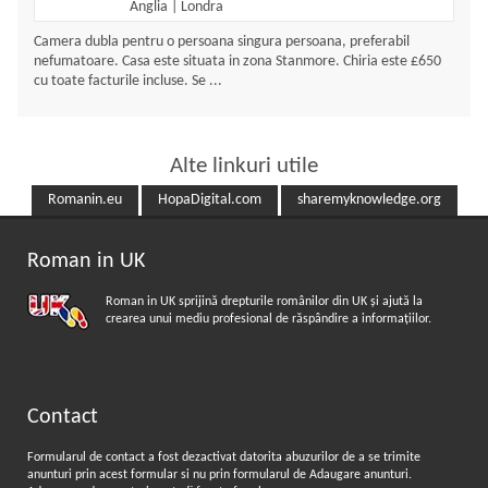
Anglia
|
Londra
Camera dubla pentru o persoana singura persoana, preferabil
nefumatoare. Casa este situata in zona Stanmore. Chiria este £650
cu toate facturile incluse. Se ...
Alte linkuri utile
Romanin.eu
HopaDigital.com
sharemyknowledge.org
Roman in UK
Roman in UK sprijină drepturile românilor din UK şi ajută la
crearea unui mediu profesional de răspândire a informaţiilor.
Contact
Formularul de contact a fost dezactivat datorita abuzurilor de a se trimite
anunturi prin acest formular si nu prin formularul de
Adaugare anunturi
.