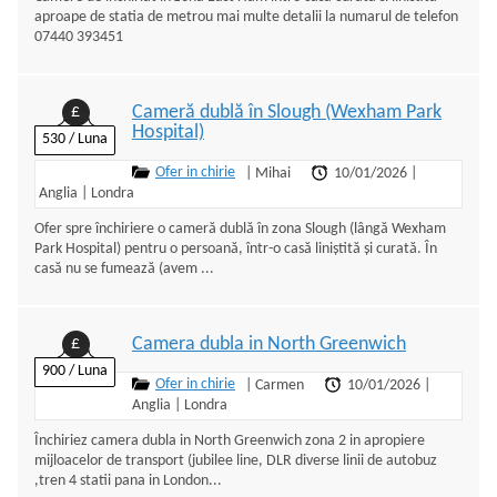
aproape de statia de metrou mai multe detalii la numarul de telefon
07440 393451
Cameră dublă în Slough (Wexham Park
£
Hospital)
530 / Luna
Ofer in chirie
|
Mihai
10/01/2026
|
Anglia
|
Londra
Ofer spre închiriere o cameră dublă în zona Slough (lângă Wexham
Park Hospital) pentru o persoană, într-o casă liniştită şi curată. În
casă nu se fumează (avem ...
Camera dubla in North Greenwich
£
900 / Luna
Ofer in chirie
|
Carmen
10/01/2026
|
Anglia
|
Londra
Închiriez camera dubla in North Greenwich zona 2 in apropiere
mijloacelor de transport (jubilee line, DLR diverse linii de autobuz
,tren 4 statii pana in London...