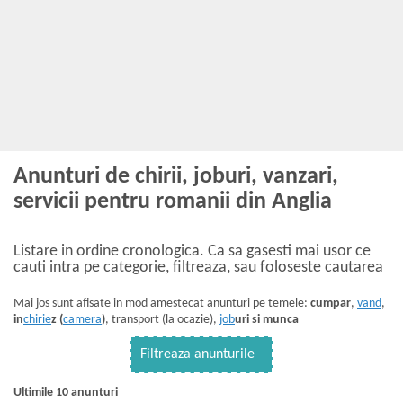
Anunturi de chirii, joburi, vanzari,
servicii pentru romanii din Anglia
Listare in ordine cronologica. Ca sa gasesti mai usor ce
cauti intra pe categorie, filtreaza, sau foloseste cautarea
Mai jos sunt afisate in mod amestecat anunturi pe temele:
cumpar
,
vand
,
in
chirie
z (
camera
)
, transport (la ocazie),
job
uri si munca
Filtreaza anunturile
Ultimile 10 anunturi