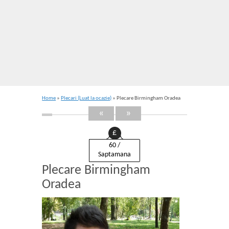
Home
»
Plecari (Luat la ocazie)
» Plecare Birmingham Oradea
«
»
£
60 /
Saptamana
Plecare Birmingham
Oradea