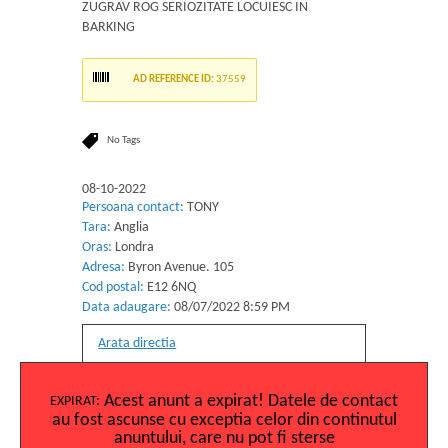
ZUGRAV ROG SERIOZITATE LOCUIESC IN
BARKING
AD REFERENCE ID:
37559
No Tags
08-10-2022
Persoana contact:
TONY
Tara:
Anglia
Oras:
Londra
Adresa:
Byron Avenue. 105
Cod postal:
E12 6NQ
Data adaugare:
08/07/2022 8:59 PM
Arata directia
POSTAT ACUM:
4 YEARS
Acest anunt a expirat! Datele de contact
EXPIRAT:
au fost ascunse cu exceptia celor din continutul
anuntului, care nu pot fi sterse