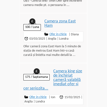
UB5 - Central line/ 5min Ofer spre inchiriere
camera medie pt. o persoana în ...
Camera zona East
£
Ham
100 / Luna
Ofer in chirie
|
Diana
03/03/2025
|
Anglia
|
Londra
Ofer cameră zona East Ham la 5 minute de
stația de metrou East Ham într-o casă
curată și linistita mai multe detalii la ...
Camera king size
£
de închiriat
175 / Saptamana
cameră valabilă
imediat ofer și
cer seriozita...
Ofer in chirie
|
Ion
15/02/2025
|
Anglia
|
Londra