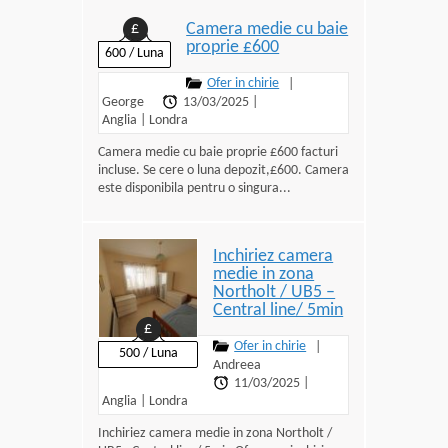
Camera medie cu baie
£
proprie £600
600 / Luna
Ofer in chirie
|
George
13/03/2025
|
Anglia
|
Londra
Camera medie cu baie proprie £600 facturi
incluse. Se cere o luna depozit,£600. Camera
este disponibila pentru o singura...
Inchiriez camera
medie in zona
Northolt / UB5 –
Central line/ 5min
£
Ofer in chirie
|
500 / Luna
Andreea
11/03/2025
|
Anglia
|
Londra
Inchiriez camera medie in zona Northolt /