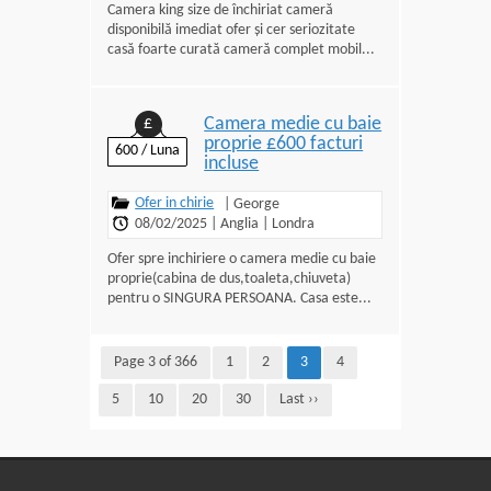
Camera king size de închiriat cameră
disponibilă imediat ofer și cer seriozitate
casă foarte curată cameră complet mobil...
Camera medie cu baie
£
proprie £600 facturi
600 / Luna
incluse
Ofer in chirie
|
George
08/02/2025
|
Anglia
|
Londra
Ofer spre inchiriere o camera medie cu baie
proprie(cabina de dus,toaleta,chiuveta)
pentru o SINGURA PERSOANA. Casa este...
Page 3 of 366
1
2
3
4
5
10
20
30
Last ››