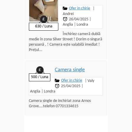
Ofer in chirie
|
Andrei
£
26/04/2025
|
Anglia
|
Londra
630 / Luna
Închiriez cameră dublă
medie în zona Silver Street ! Dorim o singură
persoană , ! Camera este valabilă imediat !
Prețul...
Camera single
£
500 / Luna
Ofer in chirie
|
Valy
25/04/2025
|
Anglia
|
Londra
Camera single de inchiriat zona Arnos
Grove….telefon 07701334615