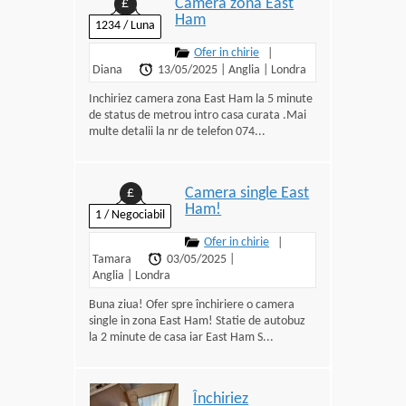
Camera zona East
£
Ham
1234 / Luna
Ofer in chirie
|
Diana
13/05/2025
|
Anglia
|
Londra
Inchiriez camera zona East Ham la 5 minute
de status de metrou intro casa curata .Mai
multe detalii la nr de telefon 074...
Camera single East
£
Ham!
1 / Negociabil
Ofer in chirie
|
Tamara
03/05/2025
|
Anglia
|
Londra
Buna ziua! Ofer spre închiriere o camera
single in zona East Ham! Statie de autobuz
la 2 minute de casa iar East Ham S...
Închiriez